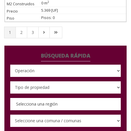
2
0 m
5.369 [UF]
Pisos: 0
1
2
3
BÚSQUEDA RÁPIDA
Selecciona una región