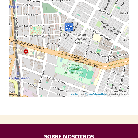
Leaflet
| ©
OpenStreetMap
contributors
SOBRE NOSOTROS