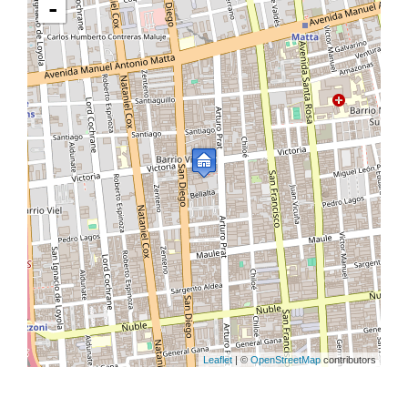
-
Leaflet
| ©
OpenStreetMap
contributors