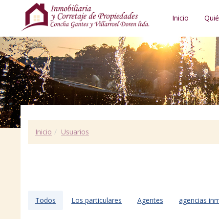
Inicio
Qui
Inicio
Usuarios
Todos
Los particulares
Agentes
agencias inm