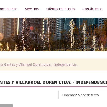
énes Somos
Servicios
Ofertas Especiales
Contáctenos
a Gantes y Villarroel Doren Ltda. - Independencia
TES Y VILLARROEL DOREN LTDA. - INDEPENDENC